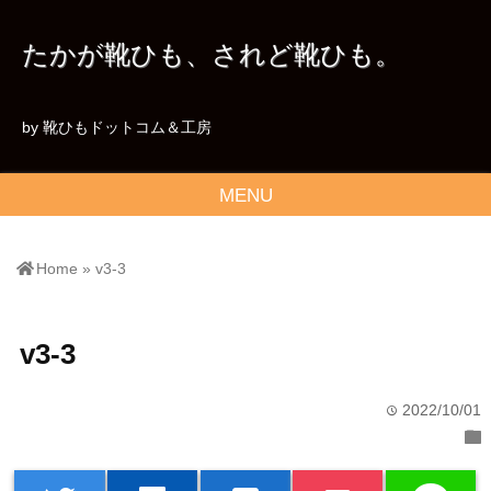
たかが靴ひも、されど靴ひも。
by 靴ひもドットコム＆工房
MENU
Home
»
v3-3
v3-3
2022/10/01
time
folder