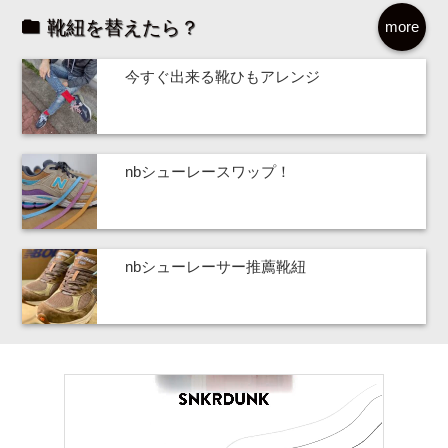
靴紐を替えたら？
more
今すぐ出来る靴ひもアレンジ
nbシューレースワップ！
nbシューレーサー推薦靴紐