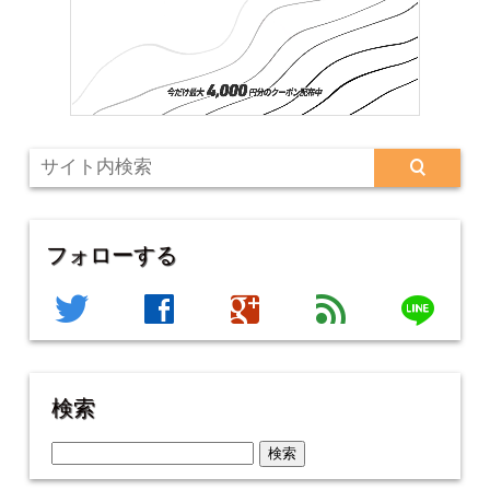
フォローする
line
twitter
facebook
google
feed
検索
検
索: