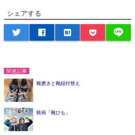
シェアする
line
twitter
facebook
hatenabookmark
関連記事
靴磨きと靴紐付替え
映画「靴ひも」