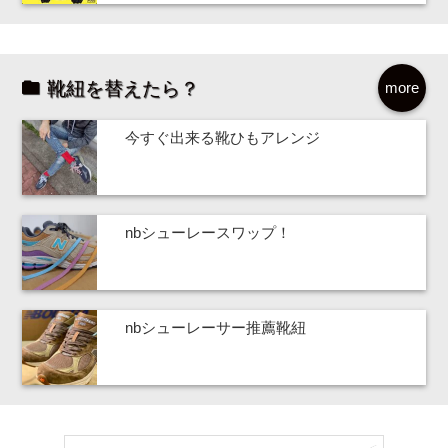
靴紐を替えたら？
more
今すぐ出来る靴ひもアレンジ
nbシューレースワップ！
nbシューレーサー推薦靴紐