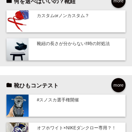
何を選べばいいの？靴紐
more
カスタムorノンカスタム？
靴紐の長さが分からない‼時の対処法
靴ひもコンテスト
more
#スノスカ選手権開催
オフホワイト×NIKEダンクロー専用？！