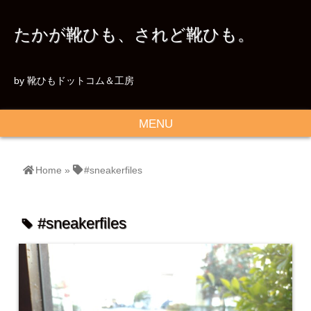
たかが靴ひも、されど靴ひも。
by 靴ひもドットコム＆工房
MENU
Home
»
#sneakerfiles
#sneakerfiles
tag