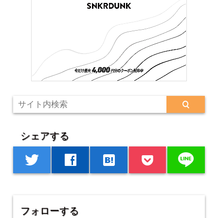
シェアする
line
twitter
facebook
hatenabookmark
フォローする