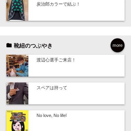
炭治郎カラーで結ぶ！
靴紐のつぶやき
more
渡辺心選手ご来店！
スペアは持って
No love, No life!