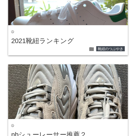
time
2021靴紐ランキング
folder
靴紐のつぶやき
time
nbシューレーサー推薦２