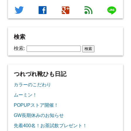
line
twitter
facebook
google
feed
検索
検索:
つれづれ靴ひも日記
カラーのこだわり
ムーミン！
POPUPストア開催！
GW長期休みのお知らせ
先着400名！お茶試飲プレゼント！