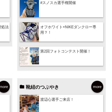
#スノスカ選手権開催
対処法
オフホワイト×NIKEダンクロー専
用？！
第2回フォトコンテスト開催！
靴紐のつぶやき
more
more
渡辺心選手ご来店！