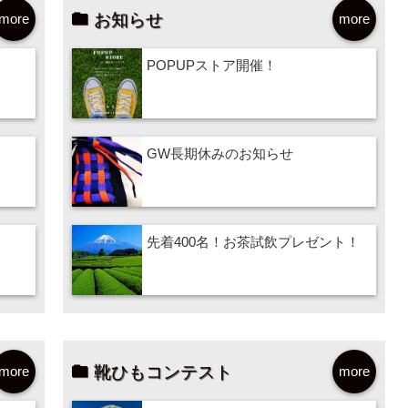
お知らせ
more
more
POPUPストア開催！
GW長期休みのお知らせ
先着400名！お茶試飲プレゼント！
靴ひもコンテスト
more
more