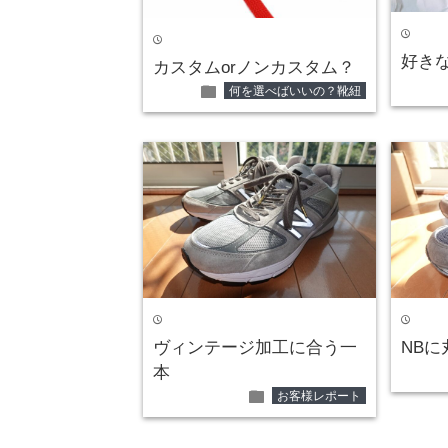
time
time
好き
カスタムorノンカスタム？
folder
何を選べばいいの？靴紐
time
time
ヴィンテージ加工に合う一
NB
本
folder
お客様レポート