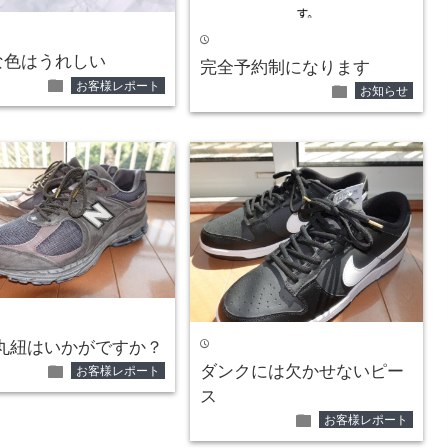
time
な色はうれしい
完全予約制になります
folder
お客様レポート
folder
お知らせ
time
に丸紐はいかがですか？
folder
ダンクには欠かせないピー
お客様レポート
ス
folder
お客様レポート