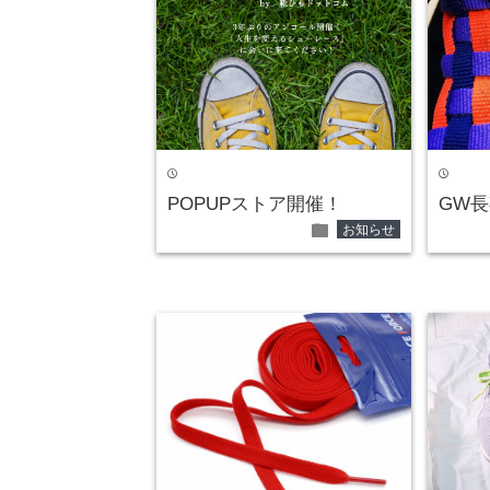
time
time
POPUPストア開催！
GW
folder
お知らせ