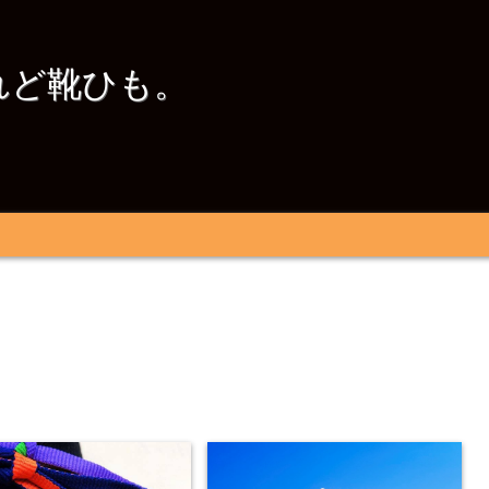
れど靴ひも。