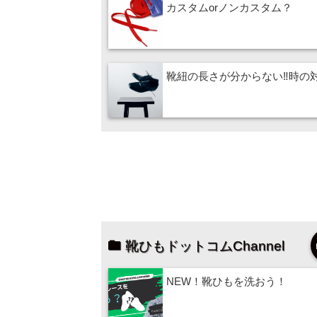
カスタムorノンカスタム？
靴紐の長さが分からない‼時の
靴ひもドットコムChannel
NEW！靴ひもを洗おう！