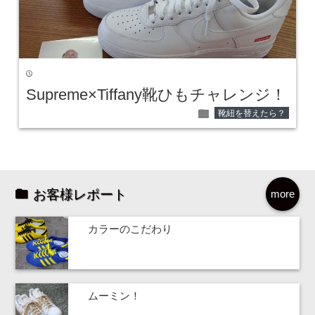
time
Supreme×Tiffany靴ひもチャレンジ！
folder
靴紐を替えたら？
お客様レポート
more
カラーのこだわり
ムーミン！