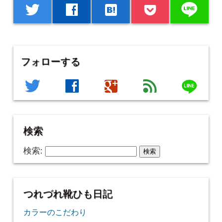
line
twitter
facebook
hatenabookmark
フォローする
line
twitter
facebook
google
feed
検索
検索:
つれづれ靴ひも日記
カラーのこだわり