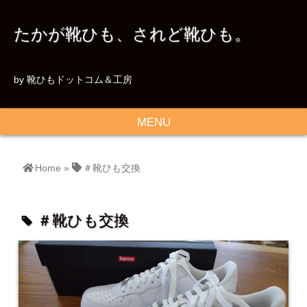
たかが靴ひも、されど靴ひも。
by 靴ひもドットコム＆工房
MENU
Home
»
＃靴ひも交換
＃靴ひも交換
tag