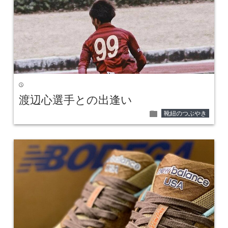
time
渡辺心選手との出逢い
folder
靴紐のつぶやき