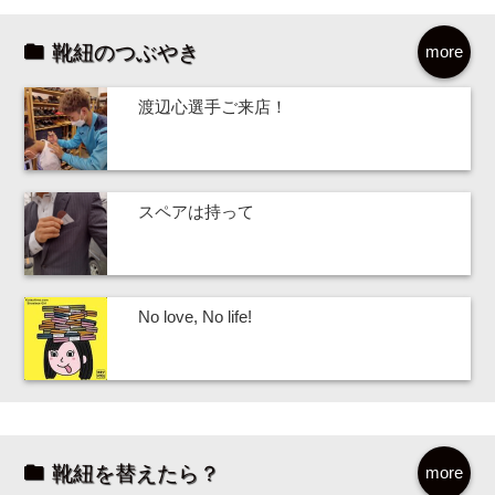
靴紐のつぶやき
more
渡辺心選手ご来店！
スペアは持って
No love, No life!
靴紐を替えたら？
more