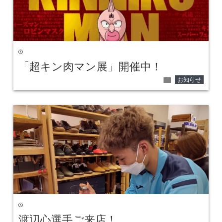
time
「超キン肉マン展」開催中！
folder
お知らせ
time
渡辺心選手ご来店！