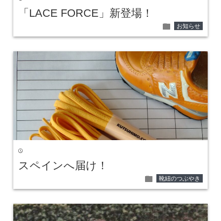
「LACE FORCE」新登場！
folder
お知らせ
time
スペインへ届け！
folder
靴紐のつぶやき