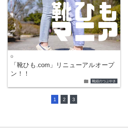
time
「靴ひも.com」リニューアルオープ
ン！！
folder
靴紐のつぶやき
1
2
3