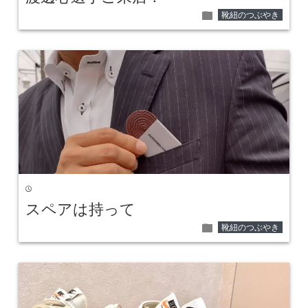
folder
靴紐のつぶやき
time
スペアは持って
folder
靴紐のつぶやき