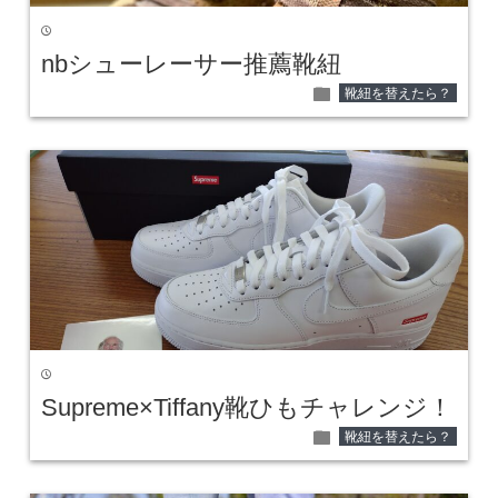
time
nbシューレーサー推薦靴紐
folder
靴紐を替えたら？
time
Supreme×Tiffany靴ひもチャレンジ！
folder
靴紐を替えたら？