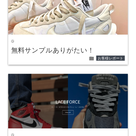
time
無料サンプルありがたい！
folder
お客様レポート
time