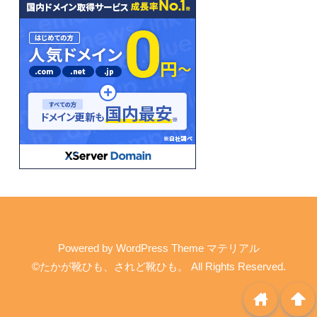
Powered by
WordPress Theme マテリアル
©たかが靴ひも、されど靴ひも。
All Rights Reserved.
home
arrowup