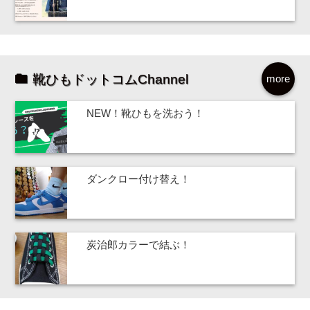
靴ひもドットコムChannel
more
NEW！靴ひもを洗おう！
ダンクロー付け替え！
炭治郎カラーで結ぶ！