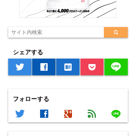
シェアする
line
twitter
facebook
hatenabookmark
フォローする
line
twitter
facebook
google
feed