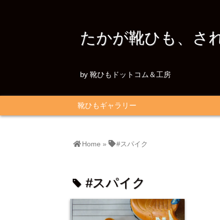
たかが靴ひも、さ
by 靴ひもドットコム＆工房
靴ひもギャラリー
Home
»
#スパイク
#スパイク
tag