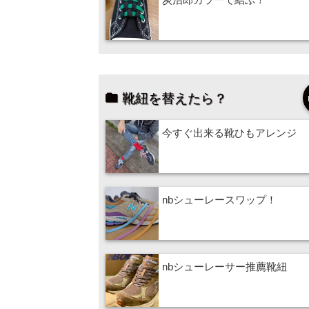
靴紐を替えたら？
今すぐ出来る靴ひもアレンジ
nbシューレースワップ！
nbシューレーサー推薦靴紐