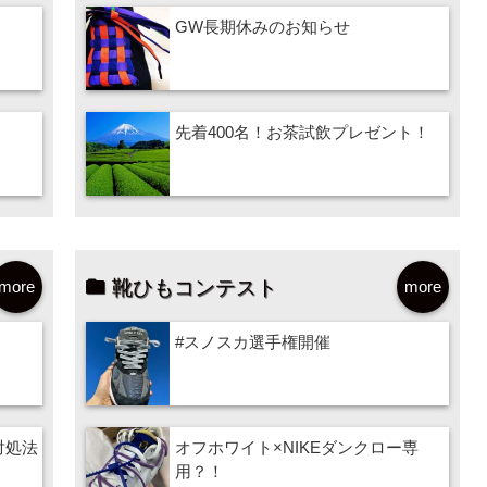
GW長期休みのお知らせ
先着400名！お茶試飲プレゼント！
靴ひもコンテスト
more
more
#スノスカ選手権開催
対処法
オフホワイト×NIKEダンクロー専
用？！