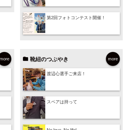
第2回フォトコンテスト開催！
靴紐のつぶやき
more
more
渡辺心選手ご来店！
スペアは持って
No love, No life!