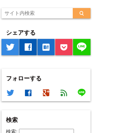
シェアする
line
twitter
facebook
hatenabookmark
フォローする
line
twitter
facebook
google
feed
検索
検索: