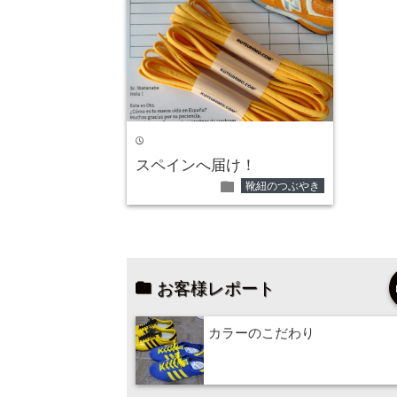
time
スペインへ届け！
folder
靴紐のつぶやき
お客様レポート
カラーのこだわり