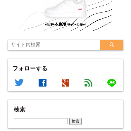
フォローする
line
twitter
facebook
google
feed
検索
検
索: