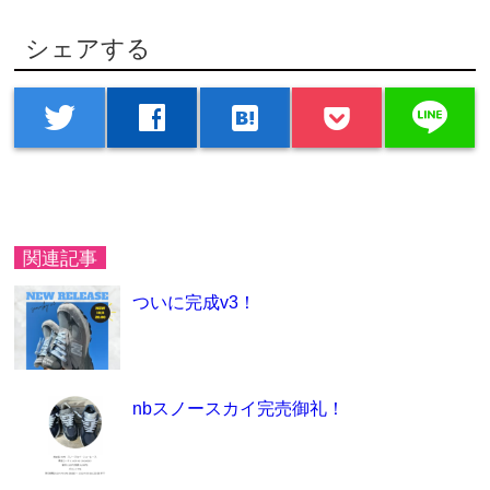
シェアする
line
twitter
facebook
hatenabookmark
関連記事
ついに完成v3！
nbスノースカイ完売御礼！