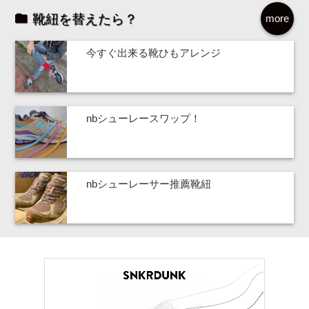
靴紐を替えたら？
more
今すぐ出来る靴ひもアレンジ
nbシューレースワップ！
nbシューレーサー推薦靴紐