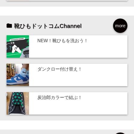
靴ひもドットコムChannel
more
NEW！靴ひもを洗おう！
ダンクロー付け替え！
炭治郎カラーで結ぶ！