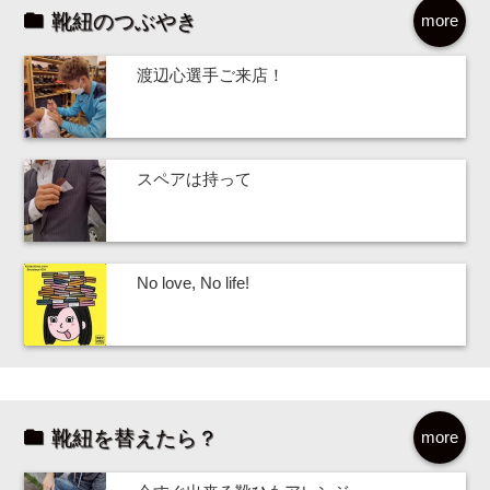
靴紐のつぶやき
more
渡辺心選手ご来店！
スペアは持って
No love, No life!
靴紐を替えたら？
more