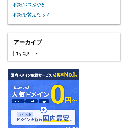
靴紐のつぶやき
靴紐を替えたら？
アーカイブ
ア
ー
カ
イ
ブ