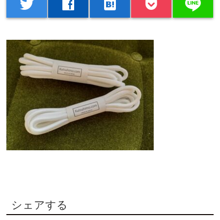
line
twitter
facebook
hatenabookmark
シェアする