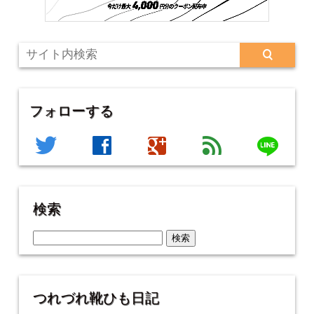
フォローする
line
twitter
facebook
google
feed
検索
検
索:
つれづれ靴ひも日記