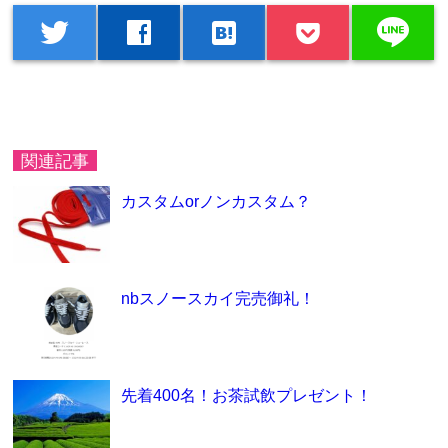
line
twitter
facebook
hatenabookmark
関連記事
カスタムorノンカスタム？
nbスノースカイ完売御礼！
先着400名！お茶試飲プレゼント！