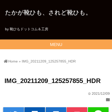
たかが靴ひも、されど靴ひも。
by 靴ひもドットコム＆工房
MENU
Home
»
IMG_20211209_125257855_HDR
IMG_20211209_125257855_HDR
2021/12/09
time
folder