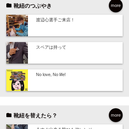
靴紐のつぶやき
more
渡辺心選手ご来店！
スペアは持って
No love, No life!
靴紐を替えたら？
more