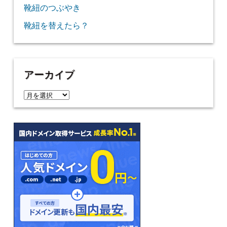
靴紐のつぶやき
靴紐を替えたら？
アーカイブ
ア
ー
カ
イ
ブ