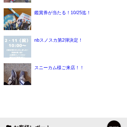
鑑賞券が当たる！10/25迄！
nbスノスカ第2弾決定！
スニーカム様ご来店！！