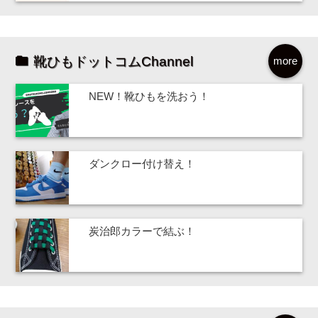
靴ひもドットコムChannel
more
NEW！靴ひもを洗おう！
ダンクロー付け替え！
炭治郎カラーで結ぶ！