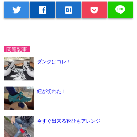
line
twitter
facebook
hatenabookmark
関連記事
ダンクはコレ！
紐が切れた！
今すぐ出来る靴ひもアレンジ