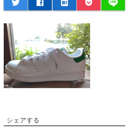
line
twitter
facebook
hatenabookmark
シェアする