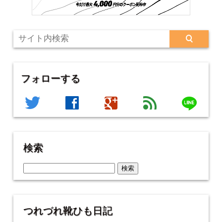
フォローする
line
twitter
facebook
google
feed
検索
検
索:
つれづれ靴ひも日記