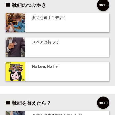
靴紐のつぶやき
more
渡辺心選手ご来店！
スペアは持って
No love, No life!
靴紐を替えたら？
more