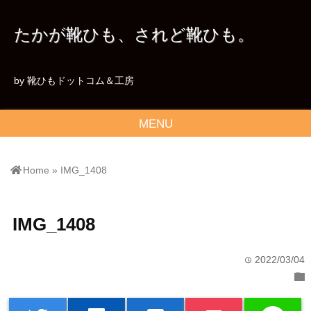
たかが靴ひも、されど靴ひも。
by 靴ひもドットコム＆工房
MENU
Home
»
IMG_1408
IMG_1408
2022/03/04
time
folder