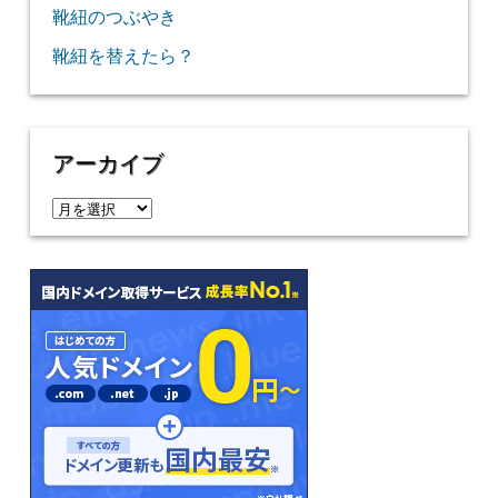
靴紐のつぶやき
靴紐を替えたら？
アーカイブ
ア
ー
カ
イ
ブ