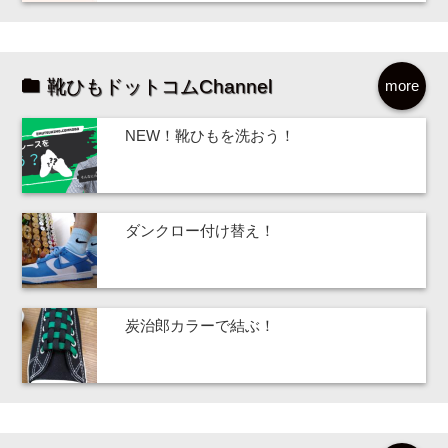
靴ひもドットコムChannel
more
NEW！靴ひもを洗おう！
ダンクロー付け替え！
炭治郎カラーで結ぶ！