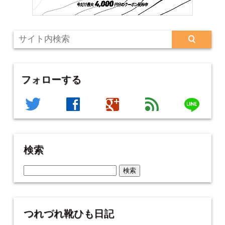
フォローする
line
twitter
facebook
google
feed
検索
検
索:
つれづれ靴ひも日記