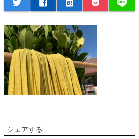
line
twitter
facebook
hatenabookmark
シェアする