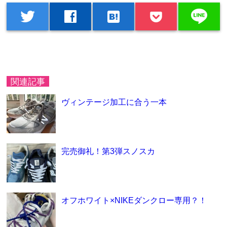
line
twitter
facebook
hatenabookmark
関連記事
ヴィンテージ加工に合う一本
完売御礼！第3弾スノスカ
オフホワイト×NIKEダンクロー専用？！