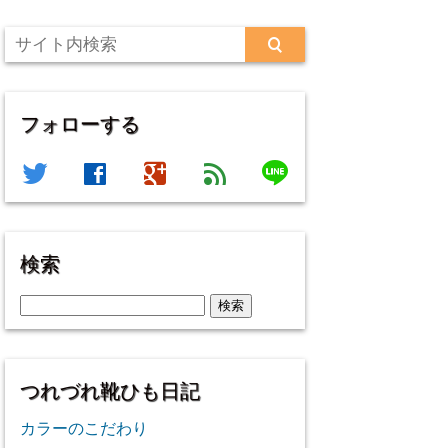
フォローする
line
twitter
facebook
google
feed
検索
検
索:
つれづれ靴ひも日記
カラーのこだわり