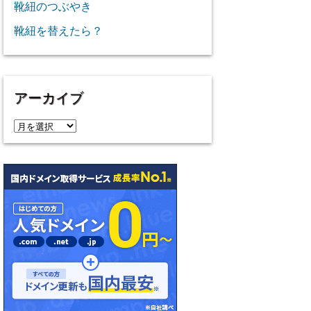
靴紐のつぶやき
靴紐を替えたら？
アーカイブ
ア
ー
カ
イ
ブ