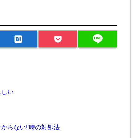
line
hatenabookmark
れしい
からない‼時の対処法