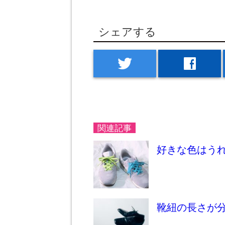
シェアする
twitter
facebook
関連記事
好きな色はう
靴紐の長さが分