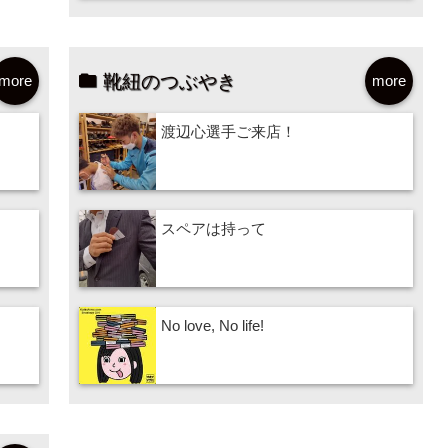
靴紐のつぶやき
more
more
渡辺心選手ご来店！
スペアは持って
No love, No life!