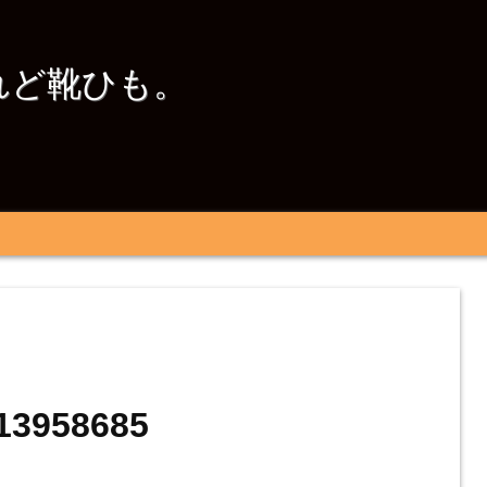
れど靴ひも。
13958685