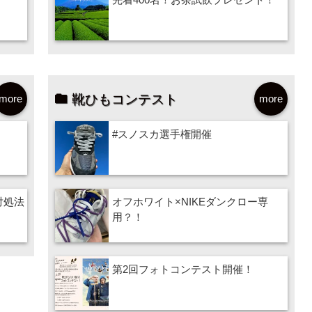
靴ひもコンテスト
more
more
#スノスカ選手権開催
対処法
オフホワイト×NIKEダンクロー専
用？！
第2回フォトコンテスト開催！