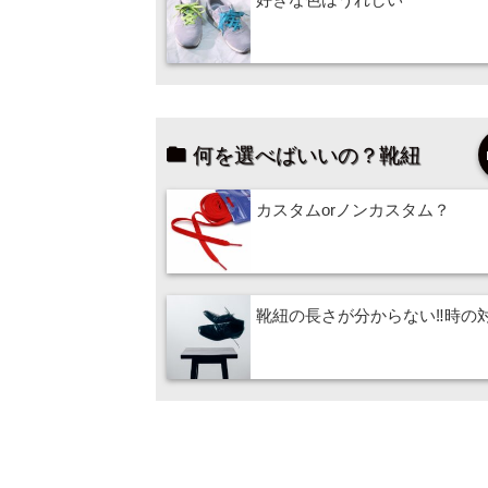
何を選べばいいの？靴紐
カスタムorノンカスタム？
靴紐の長さが分からない‼時の