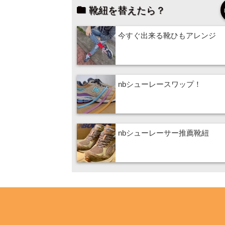
靴紐を替えたら？
今すぐ出来る靴ひもアレンジ
nbシューレースワップ！
nbシューレーサー推薦靴紐