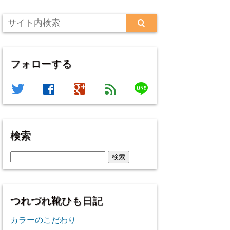
フォローする
line
twitter
facebook
google
feed
検索
検
索:
つれづれ靴ひも日記
カラーのこだわり