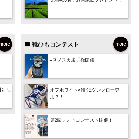
靴ひもコンテスト
more
more
#スノスカ選手権開催
対処法
オフホワイト×NIKEダンクロー専
用？！
第2回フォトコンテスト開催！