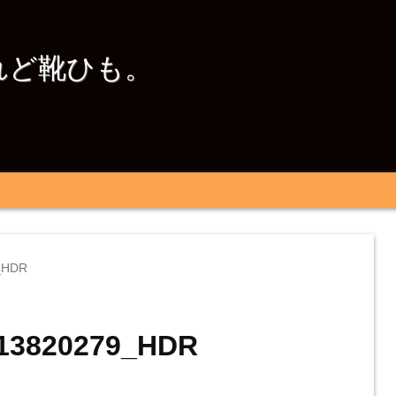
れど靴ひも。
_HDR
13820279_HDR