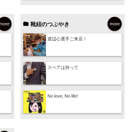
靴紐のつぶやき
more
more
渡辺心選手ご来店！
スペアは持って
No love, No life!