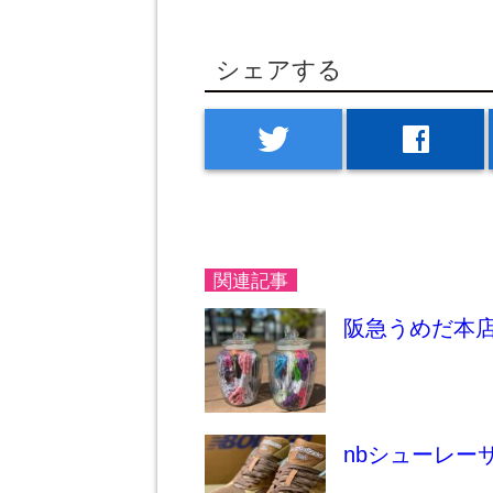
シェアする
twitter
facebook
関連記事
阪急うめだ本
nbシューレー