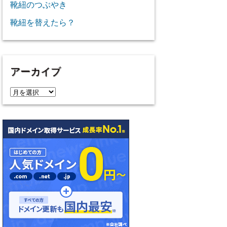
靴紐のつぶやき
靴紐を替えたら？
アーカイブ
ア
ー
カ
イ
ブ