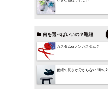
何を選べばいいの？靴紐
カスタムorノンカスタム？
靴紐の長さが分からない‼時の