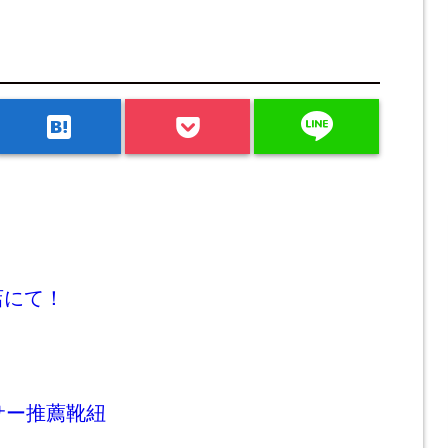
line
hatenabookmark
店にて！
サー推薦靴紐