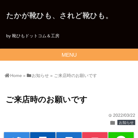
たかが靴ひも、されど靴ひも。
by 靴ひもドットコム＆工房
MENU
Home
»
お知らせ
»
ご来店時のお願いです
ご来店時のお願いです
2022/03/22
time
folder
お知らせ