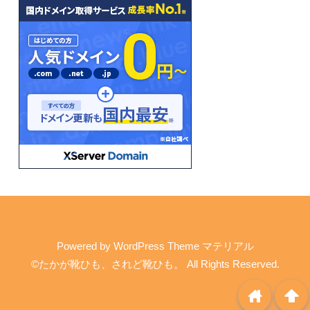
Powered by
WordPress Theme マテリアル
©たかが靴ひも、されど靴ひも。
All Rights Reserved.
home
arrowup