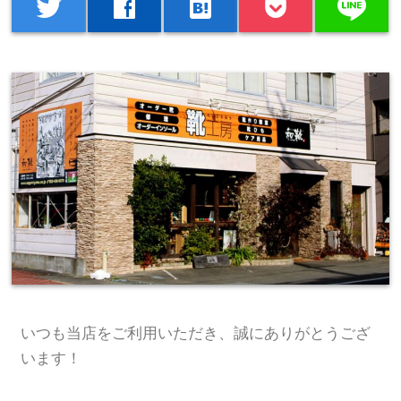
line
twitter
facebook
hatenabookmark
いつも当店をご利用いただき、誠にありがとうござ
います！