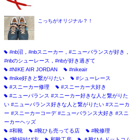
こっちがオリジナル？！
#nb沼，#nbスニーカー，#ニューバランスが好き，
tag
#nbのシューレース，#nbが好き過ぎて
#NIKE AIR JORDAN
#nikeair
tag
tag
#nike好きと繋がりたい
#シューレース
tag
tag
#スニーカー修理
#スニーカー大好き
tag
tag
#ニューバランス #スニーカー好きな人と繋がりた
tag
い #ニューバランス好きな人と繋がりたい #スニーカ
ー #スニーカーコーデ #ニューバランス大好き #スニ
ーカーヘッズ
#和靴
#靴ひも売ってる店
#靴修理
tag
tag
tag
#靴紐結び方
和靴工房
＃靴ひもドットコム
tag
tag
tag