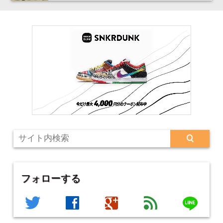
フォローする
line
twitter
facebook
google
feed