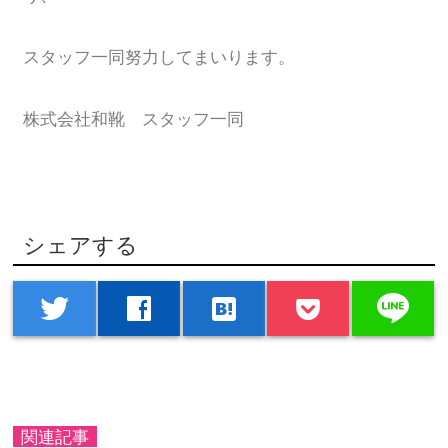
スタッフ一同努力してまいります。
株式会社和靴 スタッフ一同
シェアする
line
twitter
facebook
hatenabookmark
関連記事