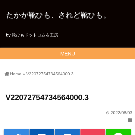
たかが靴ひも、されど靴ひも。
by 靴ひもドットコム＆工房
MENU
Home
»
V22072754734564000.3
V22072754734564000.3
2022/08/03
time
folder