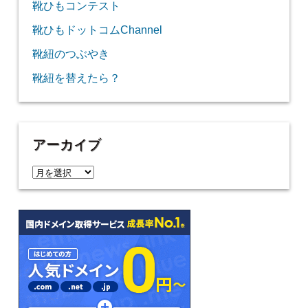
靴ひもコンテスト
靴ひもドットコムChannel
靴紐のつぶやき
靴紐を替えたら？
アーカイブ
ア
ー
カ
イ
ブ