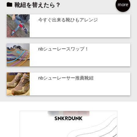
靴紐を替えたら？
more
今すぐ出来る靴ひもアレンジ
nbシューレースワップ！
nbシューレーサー推薦靴紐