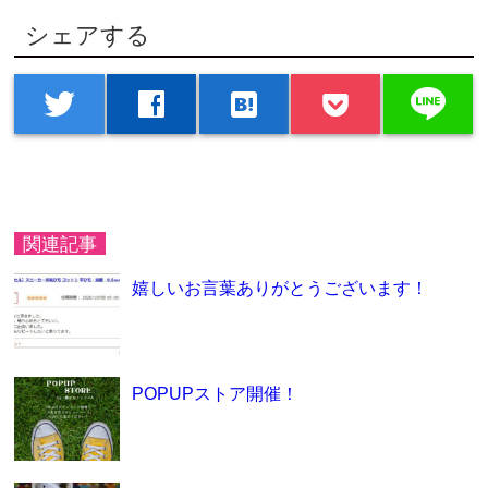
シェアする
line
twitter
facebook
hatenabookmark
関連記事
嬉しいお言葉ありがとうございます！
POPUPストア開催！