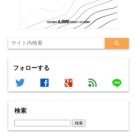
フォローする
line
twitter
facebook
google
feed
検索
検
索: