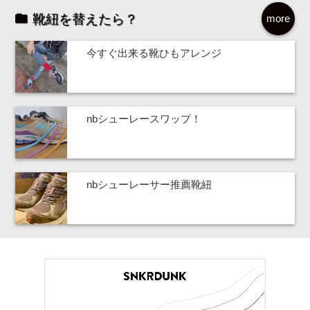
靴紐を替えたら？
more
今すぐ出来る靴ひもアレンジ
nbシューレースワップ！
nbシューレーサー推薦靴紐