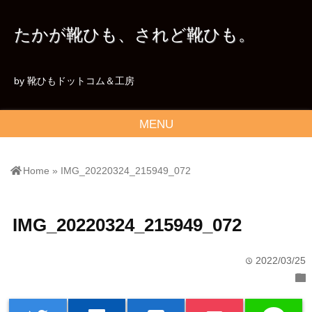
たかが靴ひも、されど靴ひも。
by 靴ひもドットコム＆工房
MENU
Home
»
IMG_20220324_215949_072
IMG_20220324_215949_072
2022/03/25
time
folder