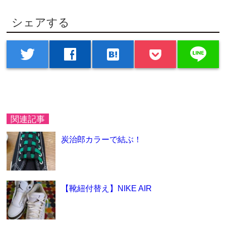
シェアする
line
twitter
facebook
hatenabookmark
関連記事
炭治郎カラーで結ぶ！
【靴紐付替え】NIKE AIR