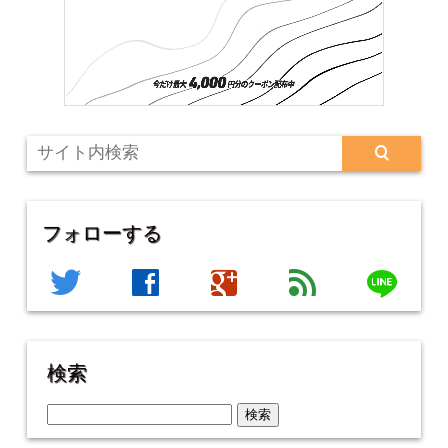
フォローする
line
twitter
facebook
google
feed
検索
検
索: